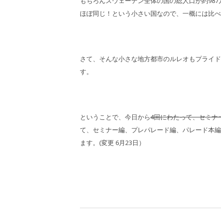
もちろんスウェーデン全体の国の総人口が約987
ほぼ同じ！という小さい国なので、一概には比べ
さて、そんな小さな地方都市のルレオもプライド
す。
ということで、今日から
4回にわたって、セミナ
て、セミナー編、プレパレード編、パレード本編
ます。(変更 6月23日）