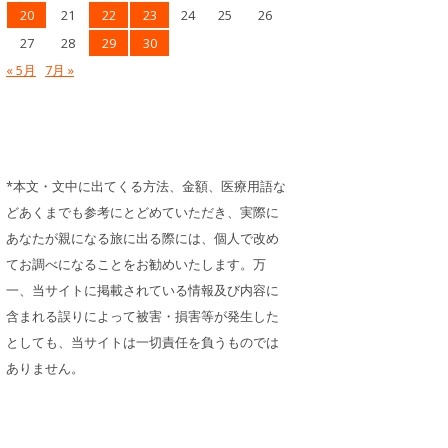
20
21
22
23
24
25
26
27
28
29
30
« 5月
7月 »
*本文・文中に出てくる方法、金額、医療用語な
どあくまでも参考にとどめていただき、実際に
あなたが親になる旅に出る際には、個人で改め
てお調べになることをお勧めいたします。万
一、当サイトに掲載されている情報及び内容に
含まれる誤りによって被害・損害等が発生した
としても、当サイトは一切責任を負うものでは
ありません。