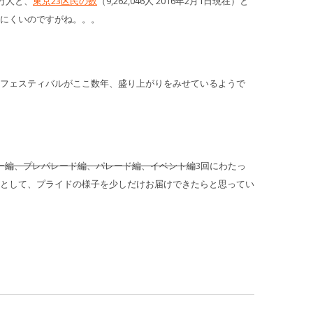
万人と、
東京23区民の数
（9,262,046人 2016年2月1日現在）と
にくいのですがね。。。
フェスティバルがここ数年、盛り上がりをみせているようで
ー編、プレパレード編、パレード編、イベント編
3回にわたっ
として、プライドの様子を少しだけお届けできたらと思ってい