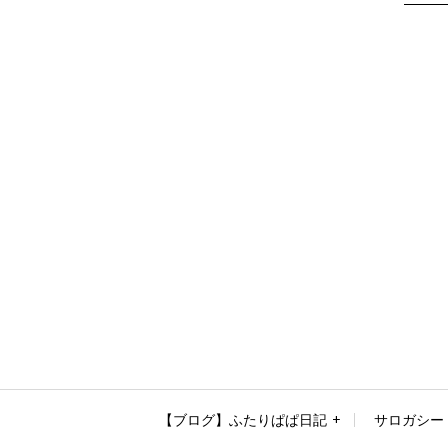
【ブログ】ふたりぱぱ日記
サロガシー