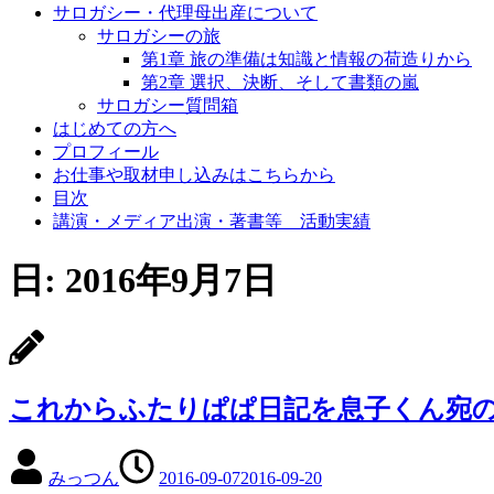
サロガシー・代理母出産について
サロガシーの旅
第1章 旅の準備は知識と情報の荷造りから
第2章 選択、決断、そして書類の嵐
サロガシー質問箱
はじめての方へ
プロフィール
お仕事や取材申し込みはこちらから
目次
講演・メディア出演・著書等 活動実績
日: 2016年9月7日
これからふたりぱぱ日記を息子くん宛
みっつん
2016-09-07
2016-09-20