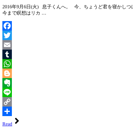
2016年9月6日(火) 息子くんへ。 今、ちょうど君を寝
今まで瞑想はリカ …
Facebook
Twitter
Email
Tumblr
WhatsApp
Blogger
Evernote
Line
Copy
Link
共
Read
有