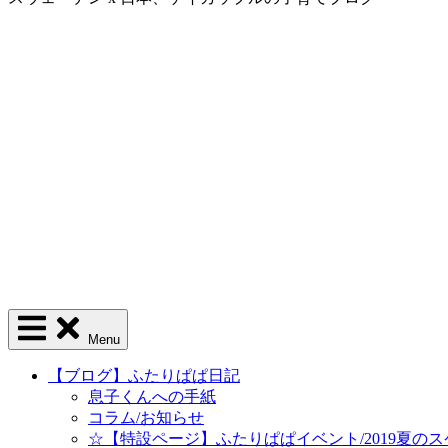
Menu
【ブログ】ふたりぱぱ日記
息子くんへの手紙
コラム/お知らせ
☆【特設ページ】ふたりぱぱイベント/2019夏の