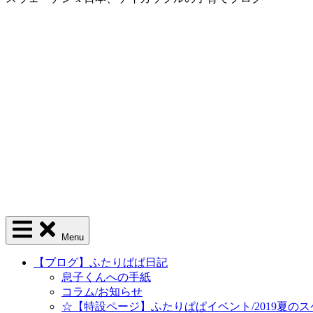
Menu
【ブログ】ふたりぱぱ日記
息子くんへの手紙
コラム/お知らせ
☆【特設ページ】ふたりぱぱイベント/2019夏の