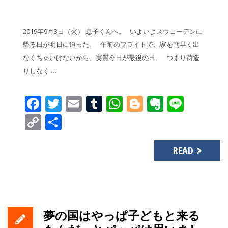
2019年9月3日（火） 息子くんへ。 いよいよスウェーデンに
帰る日が明日に迫った。 午前のフライトで、家を朝早く出
なくちゃいけないから、実質今日が最後の日。 つまり荷造
りしなく …
Facebook
Twitter
Email
Tumblr
WhatsApp
Blogger
Evernot
Line
Copy
共
Link
有
READ
夢の国はやっぱ子どもと来る