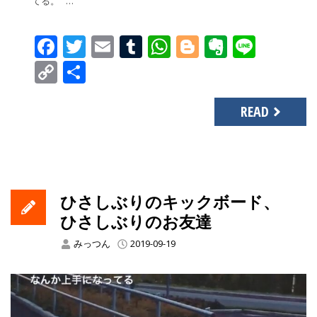
てる。 …
Facebook
Twitter
Email
Tumblr
WhatsApp
Blogger
Evernot
Line
Copy
共
Link
有
READ
ひさしぶりのキックボード、
ひさしぶりのお友達
みっつん
2019-09-19