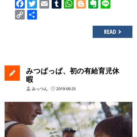
Facebook
Twitter
Email
Tumblr
WhatsApp
Blogger
Evernot
Line
Copy
共
Link
有
READ
みつぱっぱ、初の有給育児休
暇
みっつん
2019-09-25