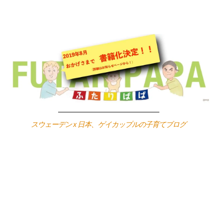
Skip
to
content
スウェーデン x 日本、ゲイカップルの子育てブログ