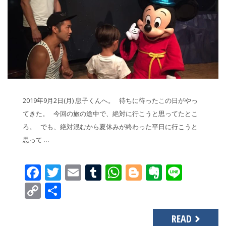
2019年9月2日(月) 息子くんへ。 待ちに待ったこの日がやっ
てきた。 今回の旅の途中で、絶対に行こうと思ってたとこ
ろ。 でも、絶対混むから夏休みが終わった平日に行こうと
思って …
Facebook
Twitter
Email
Tumblr
WhatsApp
Blogger
Evernot
Line
Copy
共
Link
有
READ