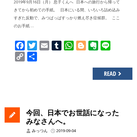
2019年9月16日（月） 息子くんへ 日本への旅行から帰って
きてから初めての手紙。 日本にいる間、いろいろ詰め込み
すぎた反動で、みつぱっぱすっかり燃え尽き症候群。 ここ
のお手紙 …
Facebook
Twitter
Email
Tumblr
WhatsApp
Blogger
Evernot
Line
Copy
共
Link
有
READ
今回、日本でお世話になった
みなさんへ。
みっつん
2019-09-04