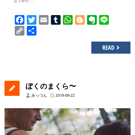
なでかけ …
Facebook
Twitter
Email
Tumblr
WhatsApp
Blogger
Evernot
Line
Copy
共
Link
有
READ
ぼくのまくら〜
みっつん
2019-09-22