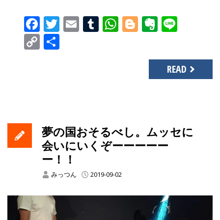
Facebook
Twitter
Email
Tumblr
WhatsApp
Blogger
Evernot
Line
Copy
共
Link
有
READ
夢の国おそるべし。ムッセに
会いにいくぞーーーーー
ー！！
みっつん
2019-09-02