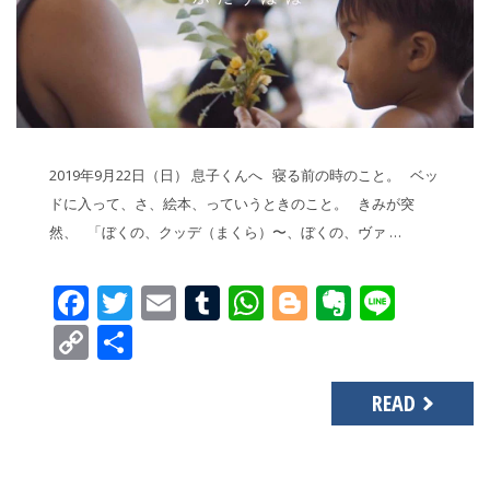
2019年9月22日（日） 息子くんへ 寝る前の時のこと。 ベッ
ドに入って、さ、絵本、っていうときのこと。 きみが突
然、 「ぼくの、クッデ（まくら）〜、ぼくの、ヴァ …
Facebook
Twitter
Email
Tumblr
WhatsApp
Blogger
Evernot
Line
Copy
共
Link
有
READ