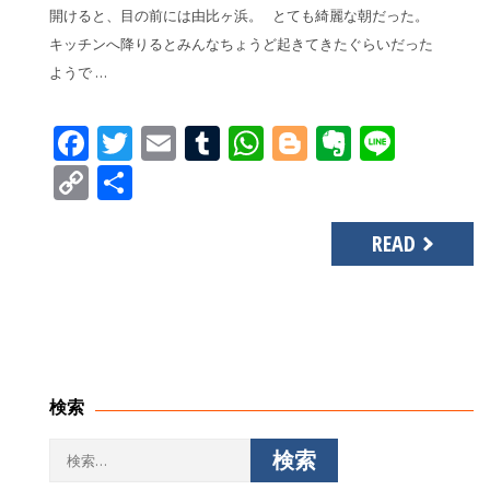
開けると、目の前には由比ヶ浜。 とても綺麗な朝だった。
キッチンへ降りるとみんなちょうど起きてきたぐらいだった
ようで …
Facebook
Twitter
Email
Tumblr
WhatsApp
Blogger
Evernot
Line
Copy
共
Link
有
READ
検索
検
索: