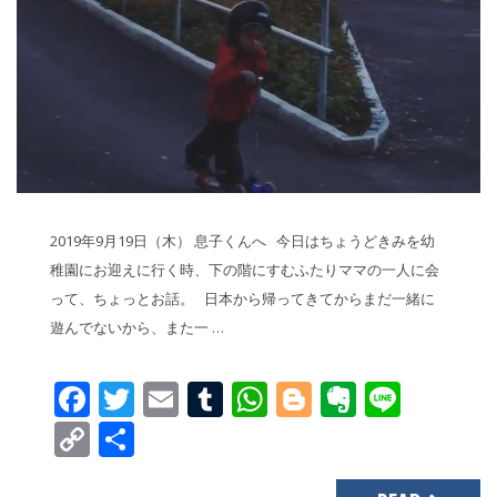
2019年9月19日（木） 息子くんへ 今日はちょうどきみを幼
稚園にお迎えに行く時、下の階にすむふたりママの一人に会
って、ちょっとお話。 日本から帰ってきてからまだ一緒に
遊んでないから、また一 …
Facebook
Twitter
Email
Tumblr
WhatsApp
Blogger
Evernot
Line
Copy
共
Link
有