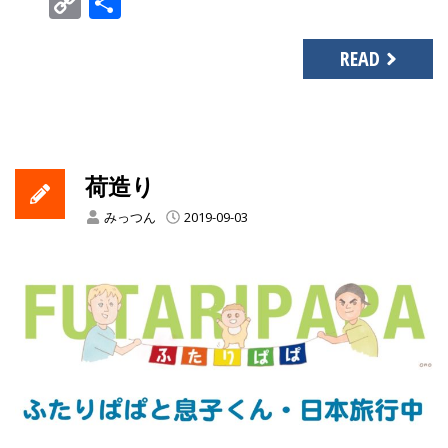
Copy
共
Link
有
READ
荷造り
みっつん
2019-09-03