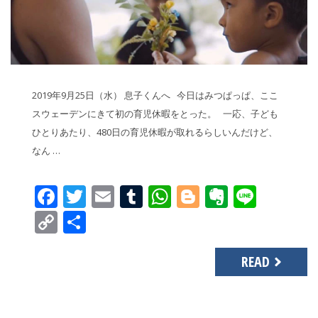
2019年9月25日（水） 息子くんへ 今日はみつぱっぱ、ここ
スウェーデンにきて初の育児休暇をとった。 一応、子ども
ひとりあたり、480日の育児休暇が取れるらしいんだけど、
なん …
Facebook
Twitter
Email
Tumblr
WhatsApp
Blogger
Evernot
Line
Copy
共
Link
有
READ