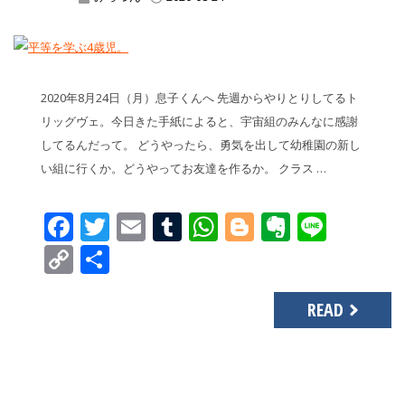
2020年8月24日（月）息子くんへ 先週からやりとりしてるト
リッグヴェ。今日きた手紙によると、宇宙組のみんなに感謝
してるんだって。 どうやったら、勇気を出して幼稚園の新し
い組に行くか。どうやってお友達を作るか。 クラス …
Facebook
Twitter
Email
Tumblr
WhatsApp
Blogger
Evernot
Line
Copy
共
Link
有
READ