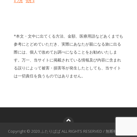
« 7月
9月 »
*本文・文中に出てくる方法、金額、医療用語などあくまでも
参考にとどめていただき、実際にあなたが親になる旅に出る
際には、個人で改めてお調べになることをお勧めいたしま
す。万一、当サイトに掲載されている情報及び内容に含まれ
る誤りによって被害・損害等が発生したとしても、当サイト
は一切責任を負うものではありません。
Copyright © 2020 ふたりぱぱ ALL RIGHTS RESERVED / 無断転載禁止