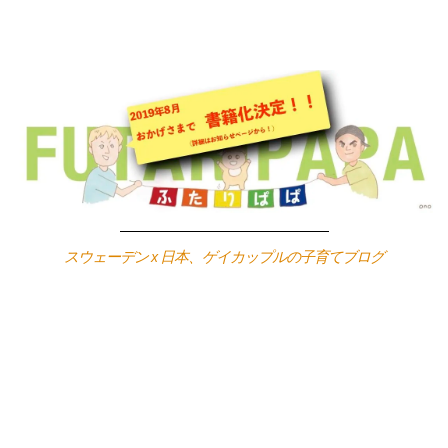
Skip
to
content
スウェーデン x 日本、ゲイカップルの子育てブログ