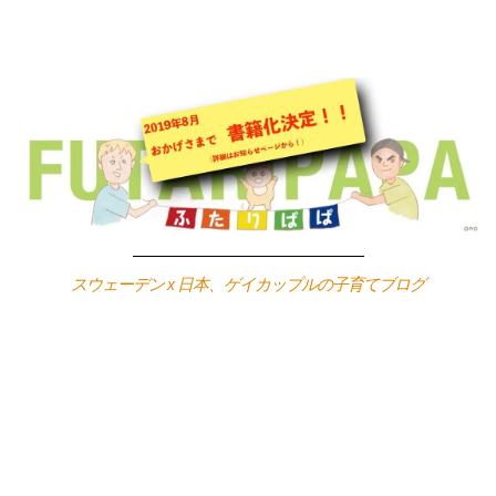
Skip
to
content
スウェーデン x 日本、ゲイカップルの子育てブログ