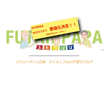
Skip
to
content
スウェーデン x 日本、ゲイカップルの子育てブログ