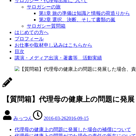
サロガシー・代理母出産について
サロガシーの旅
第1章 旅の準備は知識と情報の荷造りから
第2章 選択、決断、そして書類の嵐
サロガシー質問箱
はじめての方へ
プロフィール
お仕事や取材申し込みはこちらから
目次
講演・メディア出演・著書等 活動実績
【質問箱】代理母の健康上の問題に発展
みっつん
2016-03-26
2016-09-15
代理母の健康上の問題に発展した場合の補償について
代理母に健康上の問題がでた場合の責任の所在について