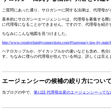
ご質問にあった通り、サロガシーに関する法律は、代理母が
基本的にサロガシーエージェンシーは、代理母を募集する際
に代理母になることができません。ですので、代理母を紹介
ちなみにこんな地図を見つけました。
http://www.creativefamilyconnections.com/#!surrogacy-law-by-state/
ヘテロカップルか、ゲイカップルかの違いなども含め、色分
す。ちなみに僕らの代理母が住んでいる州は、詳しくは言え
エージェンシーの候補の絞り方につい
当ブログの中で、
第12話 代理母出産のエージェンシーって