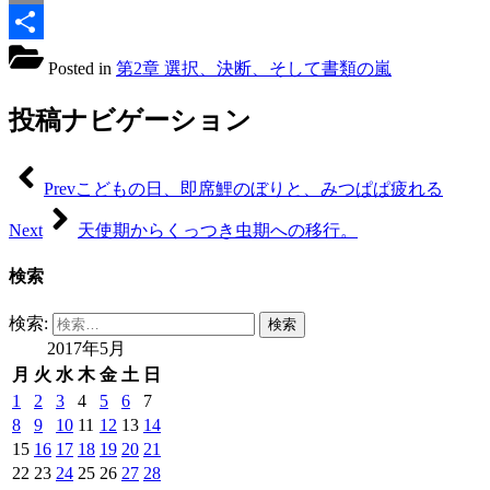
Copy
Link
共
Posted in
第2章 選択、決断、そして書類の嵐
有
投稿ナビゲーション
Prev
こどもの日、即席鯉のぼりと、みつぱぱ疲れる
Next
天使期からくっつき虫期への移行。
検索
検索:
2017年5月
月
火
水
木
金
土
日
1
2
3
4
5
6
7
8
9
10
11
12
13
14
15
16
17
18
19
20
21
22
23
24
25
26
27
28