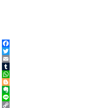
Facebook
Twitter
Email
Tumblr
WhatsApp
Blogger
Evernote
Line