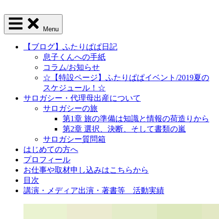
Menu
【ブログ】ふたりぱぱ日記
息子くんへの手紙
コラム/お知らせ
☆【特設ページ】ふたりぱぱイベント/2019夏の
スケジュール！☆
サロガシー・代理母出産について
サロガシーの旅
第1章 旅の準備は知識と情報の荷造りから
第2章 選択、決断、そして書類の嵐
サロガシー質問箱
はじめての方へ
プロフィール
お仕事や取材申し込みはこちらから
目次
講演・メディア出演・著書等 活動実績