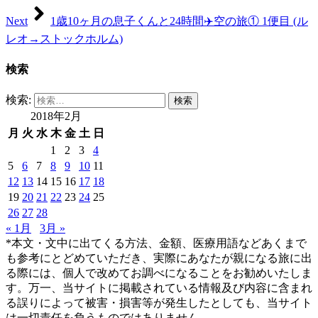
Next
1歳10ヶ月の息子くんと24時間✈️空の旅① 1便目 (ル
レオ→ストックホルム)
検索
検索:
2018年2月
月
火
水
木
金
土
日
1
2
3
4
5
6
7
8
9
10
11
12
13
14
15
16
17
18
19
20
21
22
23
24
25
26
27
28
« 1月
3月 »
*本文・文中に出てくる方法、金額、医療用語などあくまで
も参考にとどめていただき、実際にあなたが親になる旅に出
る際には、個人で改めてお調べになることをお勧めいたしま
す。万一、当サイトに掲載されている情報及び内容に含まれ
る誤りによって被害・損害等が発生したとしても、当サイト
は一切責任を負うものではありません。