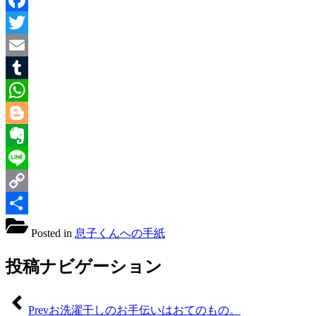
Facebook
Twitter
Email
Tumblr
WhatsApp
Blogger
Evernote
Line
Copy
Link
共
Posted in
息子くんへの手紙
有
投稿ナビゲーション
Prev
お洗濯干しのお手伝いはおてのもの。