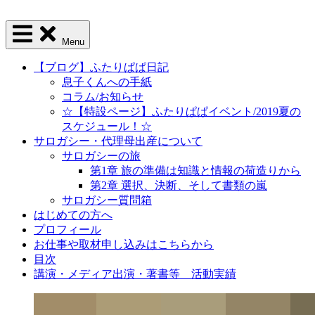
Menu
【ブログ】ふたりぱぱ日記
息子くんへの手紙
コラム/お知らせ
☆【特設ページ】ふたりぱぱイベント/2019夏の
スケジュール！☆
サロガシー・代理母出産について
サロガシーの旅
第1章 旅の準備は知識と情報の荷造りから
第2章 選択、決断、そして書類の嵐
サロガシー質問箱
はじめての方へ
プロフィール
お仕事や取材申し込みはこちらから
目次
講演・メディア出演・著書等 活動実績