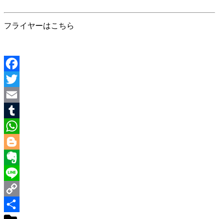
フライヤーはこちら
Facebook
Twitter
Email
Tumblr
WhatsApp
Blogger
Evernote
Line
Copy