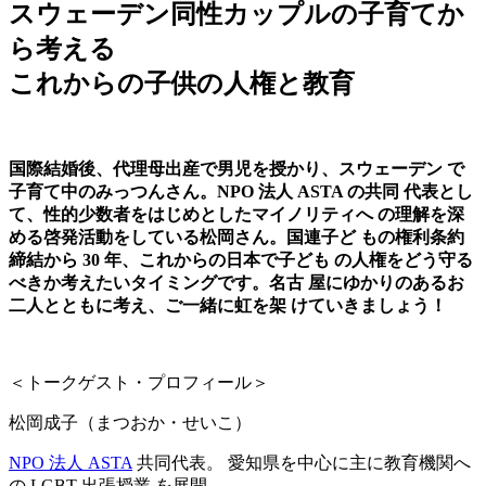
スウェーデン同性カップルの子育てか
ら考える
これからの子供の人権と教育
国際結婚後、代理母出産で男児を授かり、スウェーデン で
子育て中のみっつんさん。NPO 法人 ASTA の共同 代表とし
て、性的少数者をはじめとしたマイノリティへ の理解を深
める啓発活動をしている松岡さん。国連子ど もの権利条約
締結から 30 年、これからの日本で子ども の人権をどう守る
べきか考えたいタイミングです。名古 屋にゆかりのあるお
二人とともに考え、ご一緒に虹を架 けていきましょう！
＜トークゲスト・プロフィール＞
松岡成子（まつおか・せいこ）
NPO 法人 ASTA
共同代表。 愛知県を中心に主に教育機関へ
の LGBT 出張授業 を展開。