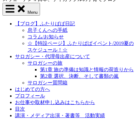
Menu
【ブログ】ふたりぱぱ日記
息子くんへの手紙
コラム/お知らせ
☆【特設ページ】ふたりぱぱイベント/2019夏の
スケジュール！☆
サロガシー・代理母出産について
サロガシーの旅
第1章 旅の準備は知識と情報の荷造りから
第2章 選択、決断、そして書類の嵐
サロガシー質問箱
はじめての方へ
プロフィール
お仕事や取材申し込みはこちらから
目次
講演・メディア出演・著書等 活動実績