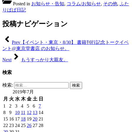
Link
共
Posted in
お知らせ・告知
,
コラム/お知らせ
,
その他
,
ふた
有
りぱぱ日記
投稿ナビゲーション
Prev
【イベント・東京・8/30】 書籍刊行記念トークイベ
ント@東京堂書店 のお知らせ。
Next
もうすっかり大親友。
検索
検索:
2019年7月
月
火
水
木
金
土
日
1
2
3
4
5
6
7
8
9
10
11
12
13
14
15
16
17
18
19
20
21
22
23
24
25
26
27
28
29
30
31