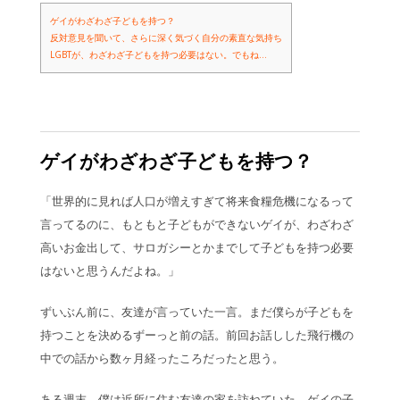
ゲイがわざわざ子どもを持つ？
反対意見を聞いて、さらに深く気づく自分の素直な気持ち
LGBTが、わざわざ子どもを持つ必要はない。でもね…
ゲイがわざわざ子どもを持つ？
「世界的に見れば人口が増えすぎて将来食糧危機になるって
言ってるのに、もともと子どもができないゲイが、わざわざ
高いお金出して、サロガシーとかまでして子どもを持つ必要
はないと思うんだよね。」
ずいぶん前に、友達が言っていた一言。まだ僕らが子どもを
持つことを決めるずーっと前の話。前回お話しした飛行機の
中での話から数ヶ月経ったころだったと思う。
ある週末、僕は近所に住む友達の家を訪ねていた。
ゲイの子