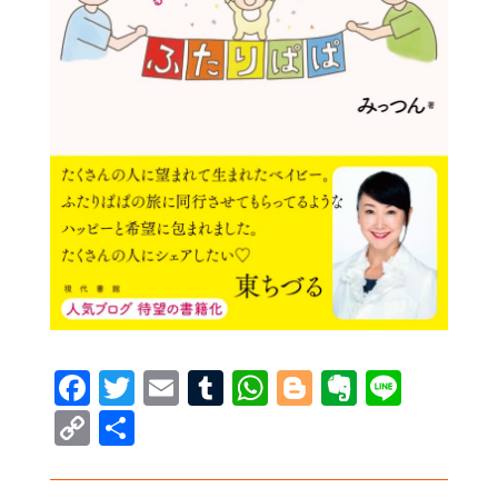
Facebook
Twitter
Email
Tumblr
WhatsApp
Blogger
Evernot
Line
Copy
共
Link
有