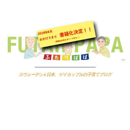
Skip
to
content
スウェーデン x 日本、ゲイカップルの子育てブログ