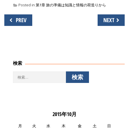
Posted in
第1章 旅の準備は知識と情報の荷造りから
投
PREV
NEXT
稿
ナ
ビ
ゲ
ー
シ
検索
ョ
ン
検
索:
2015年10月
月
火
水
木
金
土
日