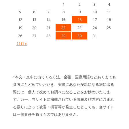
1
2
3
4
5
6
7
8
9
10
11
12
13
14
15
16
17
18
19
20
21
22
23
24
25
26
27
28
29
30
31
11月 »
*本文・文中に出てくる方法、金額、医療用語などあくまでも
参考にとどめていただき、実際にあなたが親になる旅に出る
際には、個人で改めてお調べになることをお勧めいたしま
す。万一、当サイトに掲載されている情報及び内容に含まれ
る誤りによって被害・損害等が発生したとしても、当サイト
は一切責任を負うものではありません。