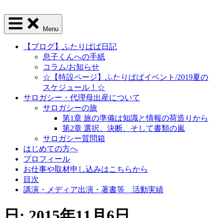
Menu
【ブログ】ふたりぱぱ日記
息子くんへの手紙
コラム/お知らせ
☆【特設ページ】ふたりぱぱイベント/2019夏の
スケジュール！☆
サロガシー・代理母出産について
サロガシーの旅
第1章 旅の準備は知識と情報の荷造りから
第2章 選択、決断、そして書類の嵐
サロガシー質問箱
はじめての方へ
プロフィール
お仕事や取材申し込みはこちらから
目次
講演・メディア出演・著書等 活動実績
日: 2015年11月6日