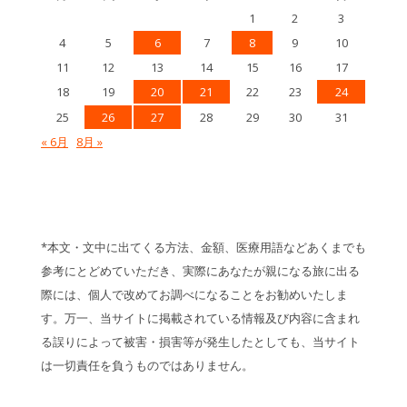
1
2
3
4
5
6
7
8
9
10
11
12
13
14
15
16
17
18
19
20
21
22
23
24
25
26
27
28
29
30
31
« 6月
8月 »
*本文・文中に出てくる方法、金額、医療用語などあくまでも
参考にとどめていただき、実際にあなたが親になる旅に出る
際には、個人で改めてお調べになることをお勧めいたしま
す。万一、当サイトに掲載されている情報及び内容に含まれ
る誤りによって被害・損害等が発生したとしても、当サイト
は一切責任を負うものではありません。