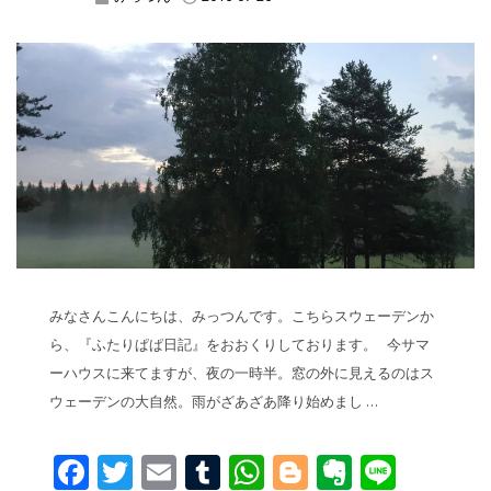
みなさんこんにちは、みっつんです。こちらスウェーデンか
ら、『ふたりぱぱ日記』をおおくりしております。 今サマ
ーハウスに来てますが、夜の一時半。窓の外に見えるのはス
ウェーデンの大自然。雨がざあざあ降り始めまし …
Facebook
Twitter
Email
Tumblr
WhatsApp
Blogger
Evernot
Line