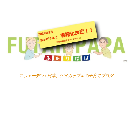
Skip
to
content
スウェーデン x 日本、ゲイカップルの子育てブログ