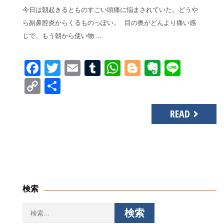
今日は朝起きるとものすごい頭痛に悩まされていた。どうや
ら副鼻腔炎からくるものっぽい。 目の奥がどんより痛い感
じで、もう朝から使い物 …
Facebook
Twitter
Email
Tumblr
WhatsApp
Blogger
Evernot
Line
Copy
共
Link
有
READ
検索
検
索: