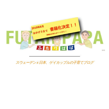
Skip
to
content
スウェーデン x 日本、ゲイカップルの子育てブログ