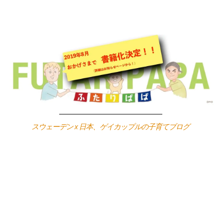
Skip
to
content
スウェーデン x 日本、ゲイカップルの子育てブログ