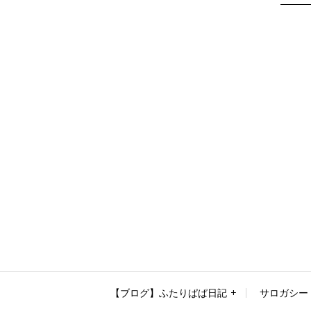
【ブログ】ふたりぱぱ日記
サロガシー