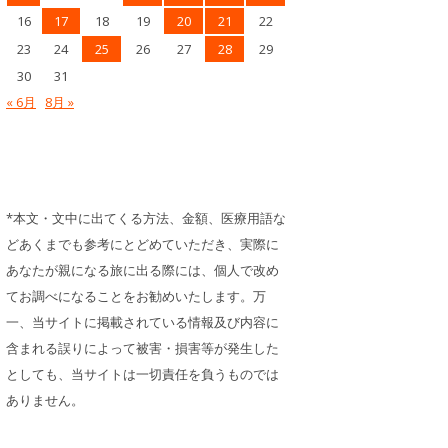
16
17
18
19
20
21
22
23
24
25
26
27
28
29
30
31
« 6月
8月 »
*本文・文中に出てくる方法、金額、医療用語な
どあくまでも参考にとどめていただき、実際に
あなたが親になる旅に出る際には、個人で改め
てお調べになることをお勧めいたします。万
一、当サイトに掲載されている情報及び内容に
含まれる誤りによって被害・損害等が発生した
としても、当サイトは一切責任を負うものでは
ありません。