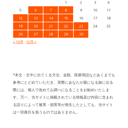
1
2
3
4
5
6
7
8
9
10
11
12
13
14
15
16
17
18
19
20
21
22
23
24
25
26
27
28
29
30
« 10月
12月 »
*本文・文中に出てくる方法、金額、医療用語などあくまでも
参考にとどめていただき、実際にあなたが親になる旅に出る
際には、個人で改めてお調べになることをお勧めいたしま
す。万一、当サイトに掲載されている情報及び内容に含まれ
る誤りによって被害・損害等が発生したとしても、当サイト
は一切責任を負うものではありません。