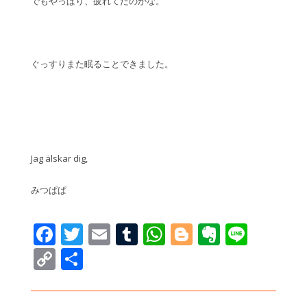
でもやっぱり、疲れてたのかな。
ぐっすりまた眠ることできました。
Jag älskar dig,
みつぱぱ
Facebook
Twitter
Email
Tumblr
WhatsApp
Blogger
Evernot
Line
Copy
共
Link
有