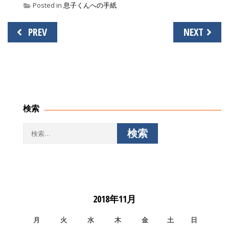
Posted in
息子くんへの手紙
投
PREV
NEXT
稿
ナ
ビ
ゲ
ー
シ
検索
ョ
ン
検
索:
2018年11月
月
火
水
木
金
土
日