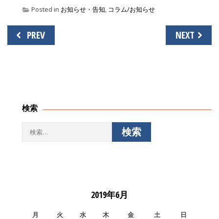
Posted in
お知らせ・告知
,
コラム/お知らせ
投
PREV
NEXT
稿
ナ
ビ
ゲ
ー
シ
検索
ョ
ン
検
索:
2019年6月
月
火
水
木
金
土
日