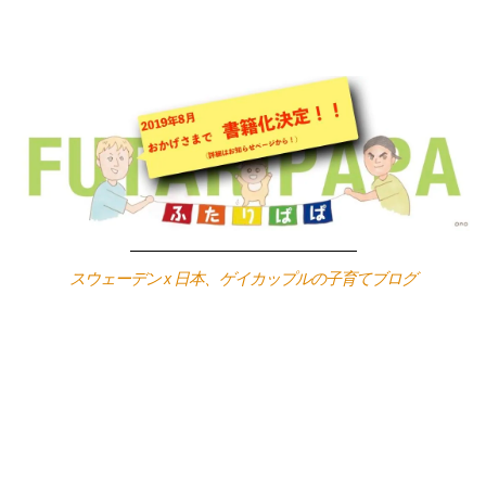
Skip
to
content
スウェーデン x 日本、ゲイカップルの子育てブログ