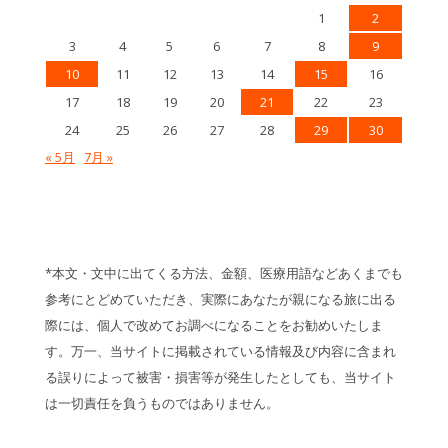
1
2
3
4
5
6
7
8
9
10
11
12
13
14
15
16
17
18
19
20
21
22
23
24
25
26
27
28
29
30
« 5月
7月 »
*本文・文中に出てくる方法、金額、医療用語などあくまでも
参考にとどめていただき、実際にあなたが親になる旅に出る
際には、個人で改めてお調べになることをお勧めいたしま
す。万一、当サイトに掲載されている情報及び内容に含まれ
る誤りによって被害・損害等が発生したとしても、当サイト
は一切責任を負うものではありません。