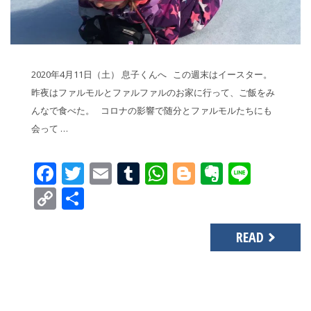
2020年4月11日（土） 息子くんへ この週末はイースター。
昨夜はファルモルとファルファルのお家に行って、ご飯をみ
んなで食べた。 コロナの影響で随分とファルモルたちにも
会って …
Facebook
Twitter
Email
Tumblr
WhatsApp
Blogger
Evernot
Line
Copy
共
Link
有
READ