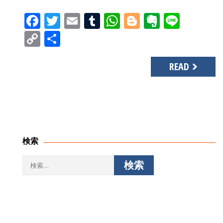
Facebook
Twitter
Email
Tumblr
WhatsApp
Blogger
Evernot
Line
Copy
共
Link
有
READ
検索
検
索: