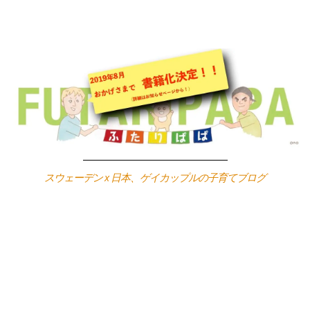
Skip
to
content
スウェーデン x 日本、ゲイカップルの子育てブログ