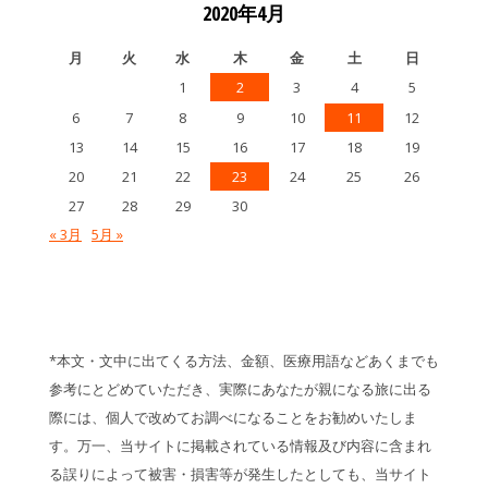
2020年4月
月
火
水
木
金
土
日
1
2
3
4
5
6
7
8
9
10
11
12
13
14
15
16
17
18
19
20
21
22
23
24
25
26
27
28
29
30
« 3月
5月 »
*本文・文中に出てくる方法、金額、医療用語などあくまでも
参考にとどめていただき、実際にあなたが親になる旅に出る
際には、個人で改めてお調べになることをお勧めいたしま
す。万一、当サイトに掲載されている情報及び内容に含まれ
る誤りによって被害・損害等が発生したとしても、当サイト