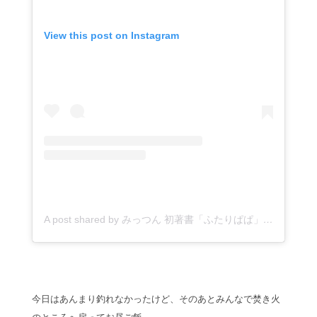
View this post on Instagram
A post shared by みっつん 初著書「ふたりぱぱ」現代書館8月刊行 (@mittsuntyoldnlla)
今日はあんまり釣れなかったけど、そのあとみんなで焚き火
のところへ戻ってお昼ご飯。