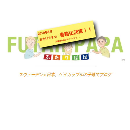
Skip
to
content
スウェーデン x 日本、ゲイカップルの子育てブログ