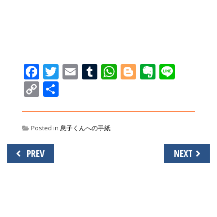
Facebook
Twitter
Email
Tumblr
WhatsApp
Blogger
Evernot
Line
Copy
共
Link
有
Posted in
息子くんへの手紙
投
PREV
NEXT
稿
ナ
ビ
ゲ
ー