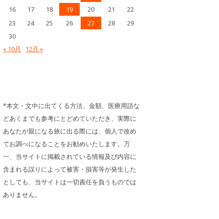
16
17
18
19
20
21
22
23
24
25
26
27
28
29
30
« 10月
12月 »
*本文・文中に出てくる方法、金額、医療用語な
どあくまでも参考にとどめていただき、実際に
あなたが親になる旅に出る際には、個人で改め
てお調べになることをお勧めいたします。万
一、当サイトに掲載されている情報及び内容に
含まれる誤りによって被害・損害等が発生した
としても、当サイトは一切責任を負うものでは
ありません。