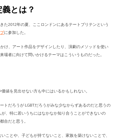
定義とは？
きた2012年の夏、ここロンドンにあるテートブリテンという
プ
に参加した。
をかけ、アート作品をデザインしたり、演劇のメソッドを使い
来場者に向けて問いかけるテーマはこういうものだった。
や価値を見出せない
方も中にはいるかもしれない。
トだろうが LGBTだろうがみな少なからずあるのだと思うの
る人が、特に若いうちにはなかなか知り合うことができないの
都合だと思う。
きないことや、子どもが持てないこと、家族を築けないことで、