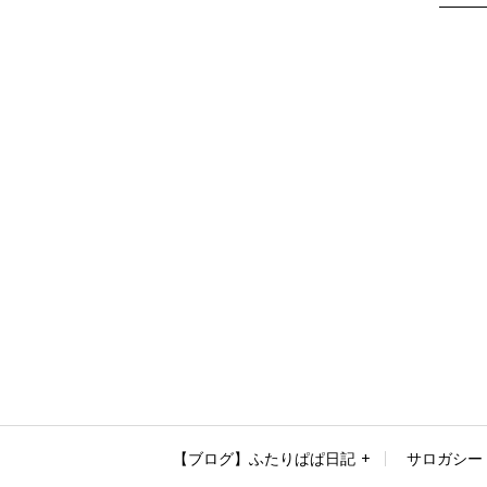
【ブログ】ふたりぱぱ日記
サロガシー