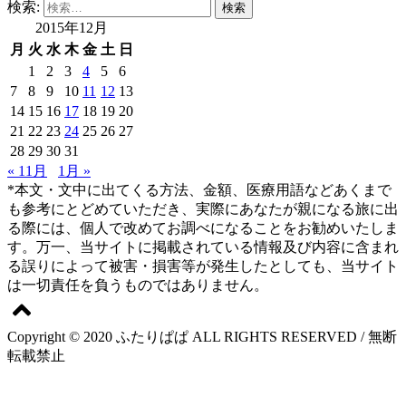
検索:
2015年12月
月
火
水
木
金
土
日
1
2
3
4
5
6
7
8
9
10
11
12
13
14
15
16
17
18
19
20
21
22
23
24
25
26
27
28
29
30
31
« 11月
1月 »
*本文・文中に出てくる方法、金額、医療用語などあくまで
も参考にとどめていただき、実際にあなたが親になる旅に出
る際には、個人で改めてお調べになることをお勧めいたしま
す。万一、当サイトに掲載されている情報及び内容に含まれ
る誤りによって被害・損害等が発生したとしても、当サイト
は一切責任を負うものではありません。
Copyright © 2020 ふたりぱぱ ALL RIGHTS RESERVED / 無断
転載禁止