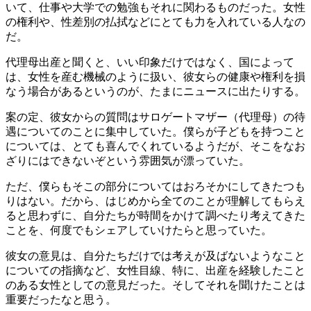
いて、仕事や大学での勉強もそれに関わるものだった。女性
の権利や、性差別の払拭などにとても力を入れている人なの
だ。
代理母出産と聞くと、いい印象だけではなく、国によって
は、女性を産む機械のように扱い、彼女らの健康や権利を損
なう場合があるというのが、たまにニュースに出たりする。
案の定、彼女からの質問はサロゲートマザー（代理母）の待
遇についてのことに集中していた。僕らが子どもを持つこと
については、とても喜んでくれているようだが、そこをなお
ざりにはできないぞという雰囲気が漂っていた。
ただ、僕らもそこの部分についてはおろそかにしてきたつも
りはない。だから、はじめから全てのことが理解してもらえ
ると思わずに、自分たちが時間をかけて調べたり考えてきた
ことを、何度でもシェアしていけたらと思っていた。
彼女の意見は、自分たちだけでは考えが及ばないようなこと
についての指摘など、女性目線、特に、出産を経験したこと
のある女性としての意見だった。そしてそれを聞けたことは
重要だったなと思う。