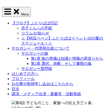
Menu
【ブログ】ふたりぱぱ日記
息子くんへの手紙
コラム/お知らせ
☆【特設ページ】ふたりぱぱイベント/2019夏の
スケジュール！☆
サロガシー・代理母出産について
サロガシーの旅
第1章 旅の準備は知識と情報の荷造りから
第2章 選択、決断、そして書類の嵐
サロガシー質問箱
はじめての方へ
プロフィール
お仕事や取材申し込みはこちらから
目次
講演・メディア出演・著書等 活動実績