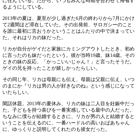
に住んでいる。だから、いつもみんな時期を合わせて帰省す
るようにしている。
2013年の夏は、夏至が少し過ぎた6月の終わりから7月にかけ
て2週間ほど滞在していた。その出発前、サロガシーのこと
を誰に最初に言おうかということはふたりの中で決まってい
た。それはリカの妹だった。
リカが自分がゲイだと家族にカミングアウトしたとき、初め
に言ったのも妹だったという。彼が当時19歳、妹14歳。その
ときの妹の反応、「かっこいいじゃん！」と言ったそうだ。
ゲイの兄を持ったことが嬉しかったらしい。
その同じ年、リカは母親にも伝え、母親は父親に伝え、いつ
のまにか『リカは男の人が好きなのね』という感じになって
いたらしい。
閑話休題。2013年の夏休み、リカの妹は二人目を妊娠中だっ
た。子どもを持つ喜びを一番実感している最中の人だった。
ちなみに僕らが結婚するときに、リカが男の人と結婚すると
いうことを伝えるのに、一番ハードルの高いおばあちゃん
に、ゆっくりと説明してくれたのも彼女だった。