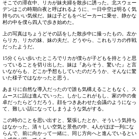
そこでの滞在中、リカが妹夫婦を散歩に誘った。北スウェー
デンはこの時期白夜と呼ばれるように、一日中空は明るく気
持ちのいい気候だ。妹は子どもをベビーカーに乗せ、静かな
村の中を僕ら四人で歩き始めた。
上の写真はちょうどその話をした散歩中に撮ったもの。左か
らリカ、リカの妹、妹の夫だ。どうやら、これもリカの作戦
だったようだ。
15分くらい歩いたところでリカが僕らが子どもを持とうと思
っていることを切り出した。妹は『あらそう、驚いた』と言
いながらも、どこか予想もしていたのだろうか、そんなに驚
いた様子ではなかったと思う。
あまりに自然な導入だったので誰も気構えることもなく、ス
ムースに話は進んでいった。しかしこれがもし、家の中の食
卓だったらどうだろう。顔をつきあわせた会議のようになっ
て、難しい話になってしまうような気がする。
この時のことを思い出すと、緊張したとか、そういう気持ち
はなかった。清々しい空気と景色の中、4人がほぼ一列にな
らんで、前に向かって一緒に、同じ方向へと進んでいるとい