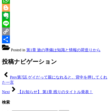
WhatsApp
Blogger
Evernote
Line
Copy
Link
共
Posted in
第1章 旅の準備は知識と情報の荷造りから
有
投稿ナビゲーション
Prev
第7話 ゲイだって親になれると、背中を押してくれ
た一言
Next
【お知らせ】 第1章 残りのタイトル発表！
検索