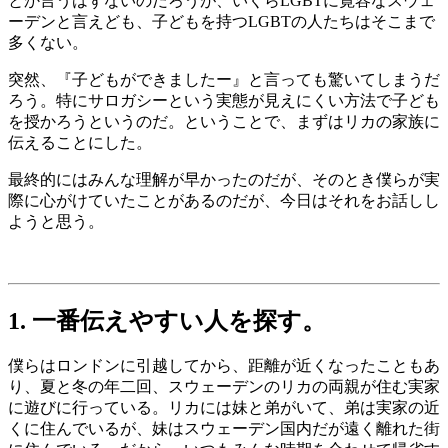
とか言うはずないのだろうが、いくらLGBTに寛容なスウェ
ーデンと言えども、子どもを持つLGBTの人たちはそこまで
多くない。
突然、『子どもができましたー』と言って
も驚いてしまうだ
ろう。特にサロガシーという実態が見えにくい方法で子ども
を授かろうというのだ。ということで、まずはリカの家族に
伝えることにした。
最終的にはみんな理解が早かったのだが、そのとき僕らが実
際に心がけていたことがあるのだが、今日はそれをお話しし
ようと思う。
1. 一番伝えやすい人を探す。
僕らはロンドンに引越してから、距離が近くなったこともあ
り、夏と冬の年二回、スウェーデンのリカの両親が住む実家
に遊びに行っている。リカには妹と弟がいて、弟は実家の近
くに住んでいるが、妹はスウェーデン国内だが遠く離れた街