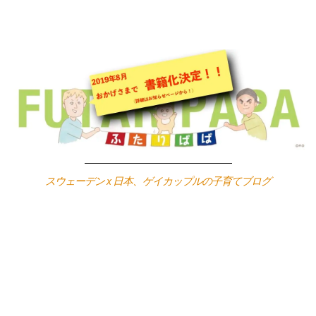
Skip
to
content
スウェーデン x 日本、ゲイカップルの子育てブログ