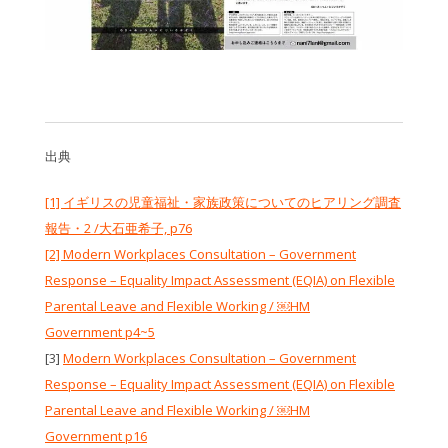
出典
[1] イギリスの児童福祉・家族政策についてのヒアリング調査
報告・2 /大石亜希子, p76
[2] Modern Workplaces Consultation – Government
Response – Equality Impact Assessment (EQIA) on Flexible
Parental Leave and Flexible Working / ￼HM
Government p4~5
[3]
Modern Workplaces Consultation – Government
Response – Equality Impact Assessment (EQIA) on Flexible
Parental Leave and Flexible Working / ￼HM
Government p16