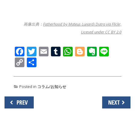
画像出典：
Fatherhood by Mateus Lunardi Dutra via Flickr,
Licesed under CC BY 2.0
Facebook
Twitter
Email
Tumblr
WhatsApp
Blogger
Evernot
Line
Copy
共
Link
有
Posted in
コラム/お知らせ
投
PREV
NEXT
稿
ナ
ビ
ゲ