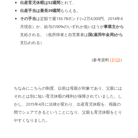
出産育児休暇は52週間
とれて、
出産手当は最長39週間
もらえる。
その手当
は定額で週136.78ポンド(≒2万4,000円、2014年4
月現在）か、給与の90%のいずれか低いほうが
事業主から
支給される。（低所得者と自営業者は
国(雇用年金局)
から
支払われる）
(参考資料
[1]
[2]
）
ちなみにこちらの制度、以前は母親が対象であり、父親には
それとは別に短い育児休暇の権利が保障されていました。し
かし、2015年4月に法律が変わり、出産育児休暇を、両親の
間でシェアできるということになり、父親も育児休暇をとり
やすくなりました。