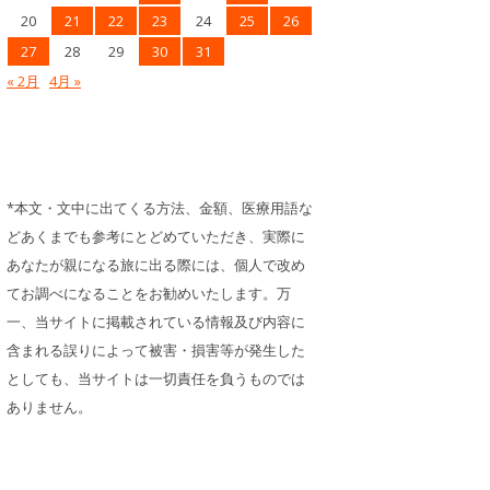
20
21
22
23
24
25
26
27
28
29
30
31
« 2月
4月 »
*本文・文中に出てくる方法、金額、医療用語な
どあくまでも参考にとどめていただき、実際に
あなたが親になる旅に出る際には、個人で改め
てお調べになることをお勧めいたします。万
一、当サイトに掲載されている情報及び内容に
含まれる誤りによって被害・損害等が発生した
としても、当サイトは一切責任を負うものでは
ありません。