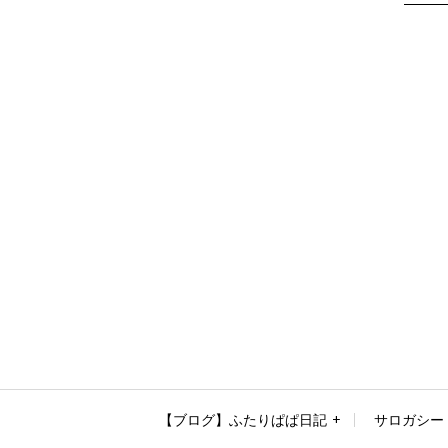
【ブログ】ふたりぱぱ日記
サロガシー