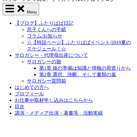
Menu
【ブログ】ふたりぱぱ日記
息子くんへの手紙
コラム/お知らせ
☆【特設ページ】ふたりぱぱイベント/2019夏の
スケジュール！☆
サロガシー・代理母出産について
サロガシーの旅
第1章 旅の準備は知識と情報の荷造りから
第2章 選択、決断、そして書類の嵐
サロガシー質問箱
はじめての方へ
プロフィール
お仕事や取材申し込みはこちらから
目次
講演・メディア出演・著書等 活動実績