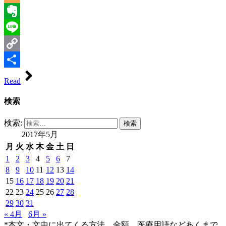
Blogger
Evernote
Line
Copy
Link
共
Read
有
検索
検索:
2017年5月
月
火
水
木
金
土
日
1
2
3
4
5
6
7
8
9
10
11
12
13
14
15
16
17
18
19
20
21
22
23
24
25
26
27
28
29
30
31
« 4月
6月 »
*本文・文中に出てくる方法、金額、医療用語などあくまで