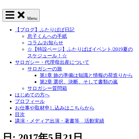
Menu
【ブログ】ふたりぱぱ日記
息子くんへの手紙
コラム/お知らせ
☆【特設ページ】ふたりぱぱイベント/2019夏の
スケジュール！☆
サロガシー・代理母出産について
サロガシーの旅
第1章 旅の準備は知識と情報の荷造りから
第2章 選択、決断、そして書類の嵐
サロガシー質問箱
はじめての方へ
プロフィール
お仕事や取材申し込みはこちらから
目次
講演・メディア出演・著書等 活動実績
日: 2017年5月21日