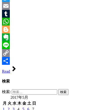
Twitter
Email
Tumblr
WhatsApp
Blogger
Evernote
Line
Copy
Link
共
Read
有
検索
検索:
2017年5月
月
火
水
木
金
土
日
1
2
3
4
5
6
7