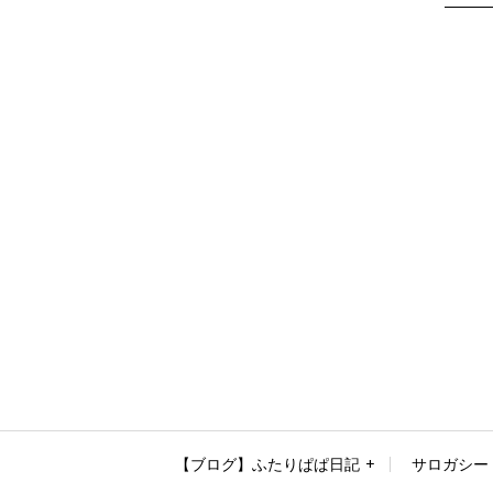
【ブログ】ふたりぱぱ日記
サロガシー