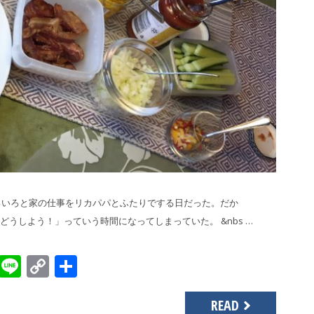
、いろいろと家の仕事をリカパパとふたりでする日だった。だか
うしよう！」っていう時間になってしまっていた。 &nbs …
sApp
gger
Evernote
Line
Copy
共
Link
有
READ