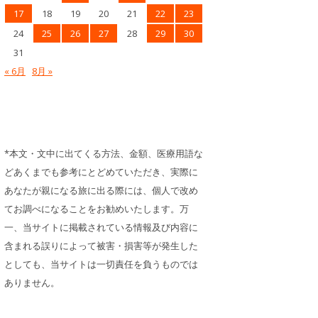
17
18
19
20
21
22
23
24
25
26
27
28
29
30
31
« 6月
8月 »
*本文・文中に出てくる方法、金額、医療用語な
どあくまでも参考にとどめていただき、実際に
あなたが親になる旅に出る際には、個人で改め
てお調べになることをお勧めいたします。万
一、当サイトに掲載されている情報及び内容に
含まれる誤りによって被害・損害等が発生した
としても、当サイトは一切責任を負うものでは
ありません。