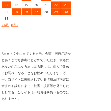
17
18
19
20
21
22
23
24
25
26
27
28
29
30
31
« 6月
8月 »
*本文・文中に出てくる方法、金額、医療用語な
どあくまでも参考にとどめていただき、実際に
あなたが親になる旅に出る際には、個人で改め
てお調べになることをお勧めいたします。万
一、当サイトに掲載されている情報及び内容に
含まれる誤りによって被害・損害等が発生した
としても、当サイトは一切責任を負うものでは
ありません。