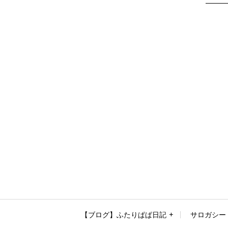
【ブログ】ふたりぱぱ日記
サロガシー