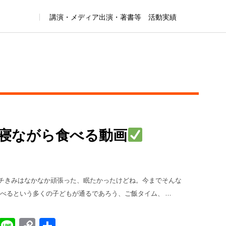
講演・メディア出演・著書等 活動実績
 寝ながら食べる動画
日のランチきみはなかなか頑張った、眠たかったけどね。今までそんな
べるという多くの子どもが通るであろう、ご飯タイム、 …
sApp
gger
Evernote
Line
Copy
共