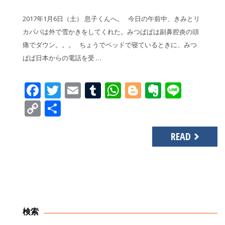
2017年1月6日（土） 息子くんへ。 今日の午前中、きみとリ
カパパは外で雪かきをしてくれた。みつぱぱは副鼻腔炎の頭
痛でダウン。。。 ちょうでベッドで寝ているときに、みつ
ぱぱ日本からの電話を受 …
Facebook
Twitter
Email
Tumblr
WhatsApp
Blogger
Evernot
Line
Copy
共
Link
有
READ
検索