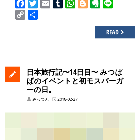
Facebook
Twitter
Email
Tumblr
WhatsApp
Blogger
Evernot
Line
Copy
共
Link
有
READ
日本旅行記〜14日目〜 みつぱ
ぱのイベントと初モスバーガ
ーの日。
みっつん
2018-02-27