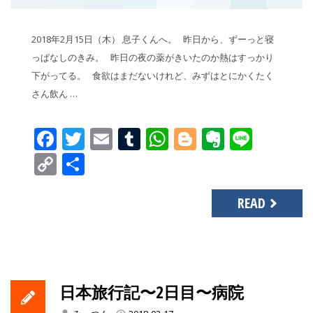
2018年2月15日（木） 息子くんへ。 昨日から、ずーっと寝
っぱなしのきみ。 昨日の夜の薬がきいたのか熱はすっかり
下がってる。 食欲はまだないけれど、みずはとにかくたく
さん飲ん …
Facebook
Twitter
Email
Tumblr
WhatsApp
Blogger
Evernot
Line
Copy
共
Link
有
READ
日本旅行記〜2日目〜病院