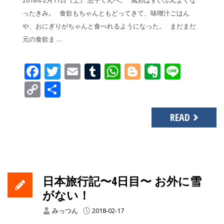
ったきみ。 食欲もちゃんともどってきて、味噌汁ごはん
や、おにぎりがちゃんと食べれるようになった。 まだまだ
元の食欲ま …
Facebook
Twitter
Email
Tumblr
WhatsApp
Blogger
Evernot
Line
Copy
共
Link
有
READ
日本旅行記〜4日目〜 お外に雪
がない！
みっつん
2018-02-17