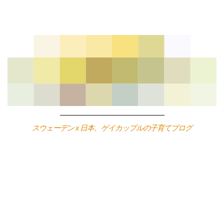
Skip
to
content
スウェーデン x 日本、ゲイカップルの子育てブログ