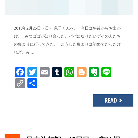
2018年2月25日（日） 息子くんへ。 今日は午後からお出か
け。 みつぱぱが知り合った、パパになりたいゲイの人たち
の集まりに行ってきた。 こうした集まりは初めてだったけ
れど、み …
Facebook
Twitter
Email
Tumblr
WhatsApp
Blogger
Evernot
Line
Copy
共
Link
有
READ