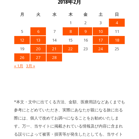
2018年2月
月
火
水
木
金
土
日
1
2
3
4
5
6
7
8
9
10
11
12
13
14
15
16
17
18
19
20
21
22
23
24
25
26
27
28
« 1月
3月 »
*本文・文中に出てくる方法、金額、医療用語などあくまでも
参考にとどめていただき、実際にあなたが親になる旅に出る
際には、個人で改めてお調べになることをお勧めいたしま
す。万一、当サイトに掲載されている情報及び内容に含まれ
る誤りによって被害・損害等が発生したとしても、当サイト