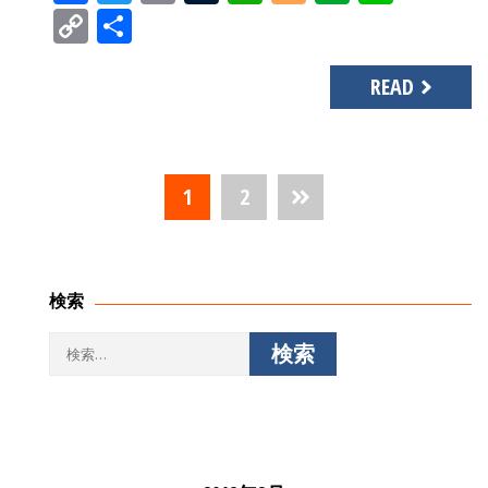
Copy
共
Link
有
READ
投
1
2
稿
ナ
ビ
ゲ
検索
ー
シ
検
ョ
索:
ン