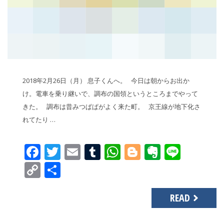
2018年2月26日（月） 息子くんへ。 今日は朝からお出か
け。電車を乗り継いで、調布の国領というところまでやって
きた。 調布は昔みつぱぱがよく来た町。 京王線が地下化さ
れてたり …
Facebook
Twitter
Email
Tumblr
WhatsApp
Blogger
Evernot
Line
Copy
共
Link
有
READ