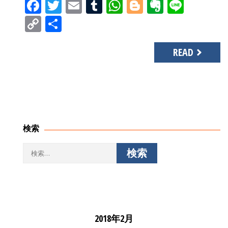
Facebook
Twitter
Email
Tumblr
WhatsApp
Blogger
Evernot
Line
Copy
共
Link
有
READ
検索
検
索:
2018年2月