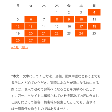
月
火
水
木
金
土
日
1
2
3
4
5
6
7
8
9
10
11
12
13
14
15
16
17
18
19
20
21
22
23
24
25
26
27
28
« 1月
3月 »
*本文・文中に出てくる方法、金額、医療用語などあくまでも
参考にとどめていただき、実際にあなたが親になる旅に出る
際には、個人で改めてお調べになることをお勧めいたしま
す。万一、当サイトに掲載されている情報及び内容に含まれ
る誤りによって被害・損害等が発生したとしても、当サイト
は一切責任を負うものではありません。