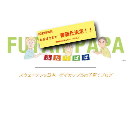
Skip
to
content
スウェーデン x 日本、ゲイカップルの子育てブログ