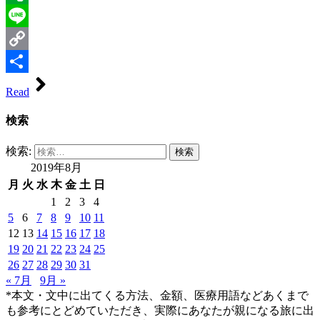
Evernote
Line
Copy
Link
共
Read
有
検索
検索:
2019年8月
月
火
水
木
金
土
日
1
2
3
4
5
6
7
8
9
10
11
12
13
14
15
16
17
18
19
20
21
22
23
24
25
26
27
28
29
30
31
« 7月
9月 »
*本文・文中に出てくる方法、金額、医療用語などあくまで
も参考にとどめていただき、実際にあなたが親になる旅に出