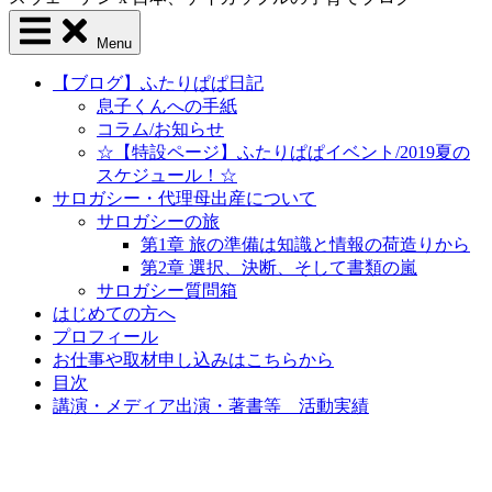
Menu
【ブログ】ふたりぱぱ日記
息子くんへの手紙
コラム/お知らせ
☆【特設ページ】ふたりぱぱイベント/2019夏の
スケジュール！☆
サロガシー・代理母出産について
サロガシーの旅
第1章 旅の準備は知識と情報の荷造りから
第2章 選択、決断、そして書類の嵐
サロガシー質問箱
はじめての方へ
プロフィール
お仕事や取材申し込みはこちらから
目次
講演・メディア出演・著書等 活動実績