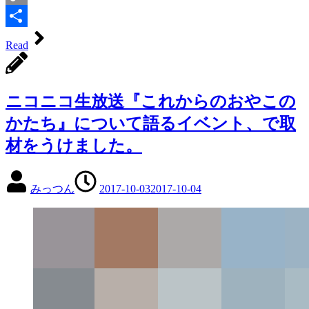
Copy
Link
共
Read
有
ニコニコ生放送『これからのおやこの
かたち』について語るイベント、で取
材をうけました。
みっつん
2017-10-03
2017-10-04