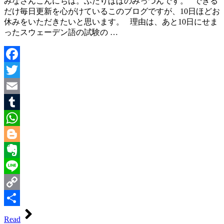
みなさんこんにちは。ふたりぱぱのみっつんです。 できる
だけ毎日更新を心がけているこのブログですが、10日ほどお
休みをいただきたいと思います。 理由は、あと10日にせま
ったスウェーデン語の試験の …
Facebook
Twitter
Email
Tumblr
WhatsApp
Blogger
Evernote
Line
Copy
Link
共
Read