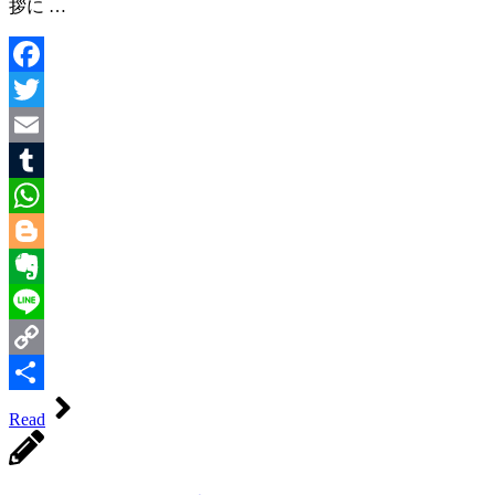
拶に …
Facebook
Twitter
Email
Tumblr
WhatsApp
Blogger
Evernote
Line
Copy
Link
共
Read
有