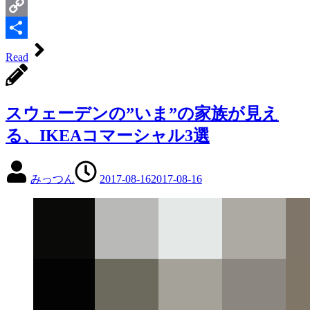
Line
Copy
Link
共
Read
有
スウェーデンの”いま”の家族が見え
る、IKEAコマーシャル3選
みっつん
2017-08-16
2017-08-16