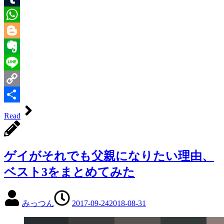
Tumblr
WhatsApp
Blogger
Evernote
Line
Copy
Link
共
Read
有
ゲイがそれでも父親になりたい理由、
ベスト3をまとめてみた
みっつん
2017-09-24
2018-08-31