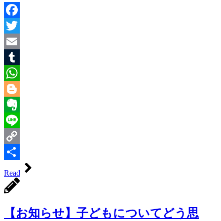
Facebook
Twitter
Email
Tumblr
WhatsApp
Blogger
Evernote
Line
Copy
Link
共
Read
有
【お知らせ】子どもについてどう思