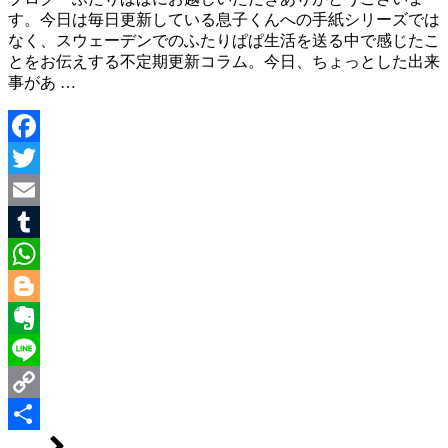
す。今日は毎日更新している息子くんへの手紙シリーズでは
なく、スウェーデンでのふたりぱぱ生活を送る中で感じたこ
とをお伝えする不定期更新コラム。今日、ちょっとした出来
事があ …
Facebook
Twitter
Email
Tumblr
WhatsApp
Blogger
Evernote
Line
Copy
Link
共