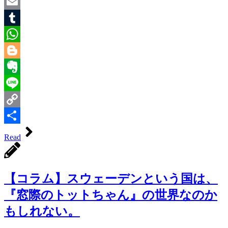
Twitter
Email
Tumblr
WhatsApp
Blogger
Evernote
Line
Copy
Link
共
Read
有
【コラム】スウェーデンという国は、
『窓際のトットちゃん』の世界なのか
もしれない。