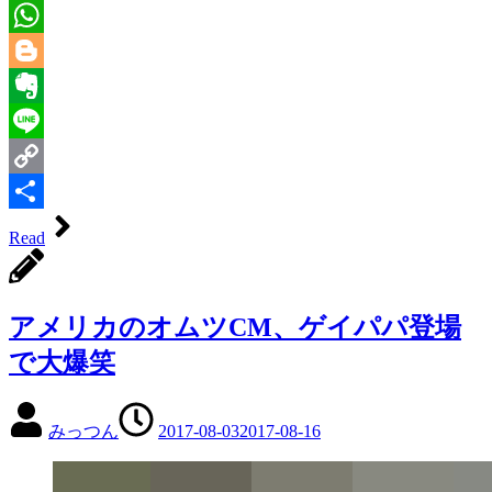
Tumblr
WhatsApp
Blogger
Evernote
Line
Copy
Link
共
Read
有
アメリカのオムツCM、ゲイパパ登場
で大爆笑
みっつん
2017-08-03
2017-08-16