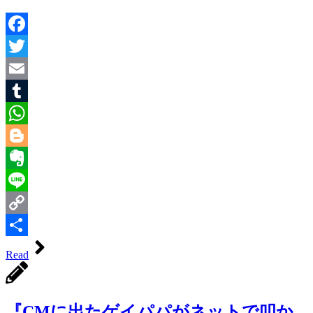
Facebook
Twitter
Email
Tumblr
WhatsApp
Blogger
Evernote
Line
Copy
Link
共
Read
有
『CMに出たゲイパパがネットで叩か