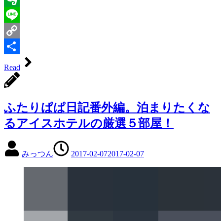
Evernote
Line
Copy
Link
共
Read
有
ふたりぱぱ日記番外編。泊まりたくな
るアイスホテルの厳選５部屋！
みっつん
2017-02-07
2017-02-07