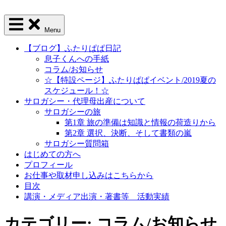
Menu
【ブログ】ふたりぱぱ日記
息子くんへの手紙
コラム/お知らせ
☆【特設ページ】ふたりぱぱイベント/2019夏の
スケジュール！☆
サロガシー・代理母出産について
サロガシーの旅
第1章 旅の準備は知識と情報の荷造りから
第2章 選択、決断、そして書類の嵐
サロガシー質問箱
はじめての方へ
プロフィール
お仕事や取材申し込みはこちらから
目次
講演・メディア出演・著書等 活動実績
カテゴリー: コラム/お知らせ