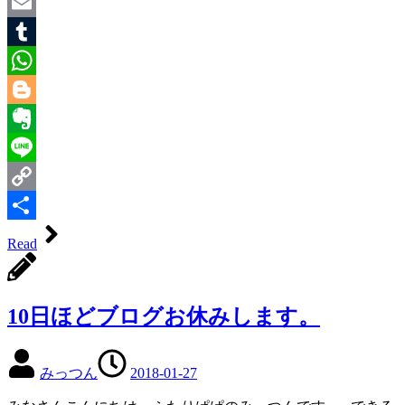
Twitter
Email
Tumblr
WhatsApp
Blogger
Evernote
Line
Copy
Link
共
Read
有
10日ほどブログお休みします。
みっつん
2018-01-27