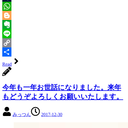
Tumblr
WhatsApp
Blogger
Evernote
Line
Copy
Link
共
Read
有
今年も一年お世話になりました。来年
もどうぞよろしくお願いいたします。
みっつん
2017-12-30