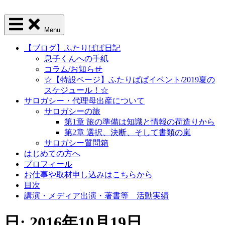
Menu
【ブログ】ふたりぱぱ日記
息子くんへの手紙
コラム/お知らせ
☆【特設ページ】ふたりぱぱイベント/2019夏の
スケジュール！☆
サロガシー・代理母出産について
サロガシーの旅
第1章 旅の準備は知識と情報の荷造りから
第2章 選択、決断、そして書類の嵐
サロガシー質問箱
はじめての方へ
プロフィール
お仕事や取材申し込みはこちらから
目次
講演・メディア出演・著書等 活動実績
日: 2016年10月19日