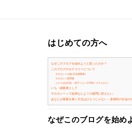
はじめての方へ
なぜこのブログを始めようと思ったのか？
このブログのカテゴリーについて
サロガシーの旅 (不定期更新）
サロガシー質問箱
ふたりぱぱ日記 （息子くんへの手紙 / コラムなど）
いち・経験者として
サロガシーって結局なによ？の疑問に答えたい。
あなたが家庭を築く方法はひとつじゃない – 多様性の社会の
なぜこのブログを始め