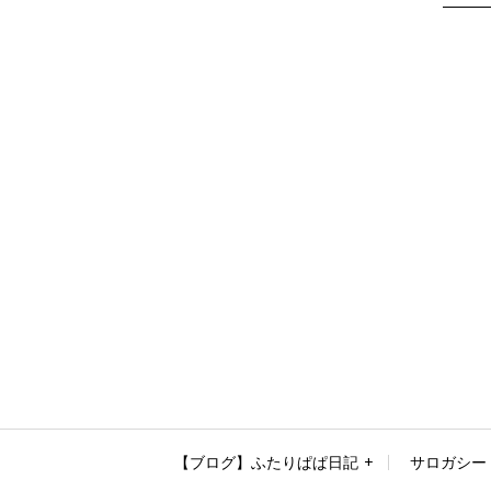
【ブログ】ふたりぱぱ日記
サロガシー