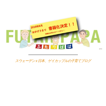
Skip
to
content
スウェーデン x 日本、ゲイカップルの子育てブログ