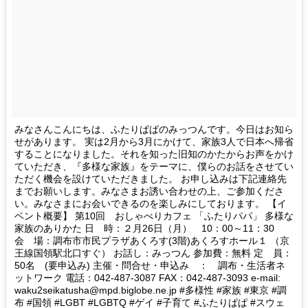
みなさんこんにちは、ふたりぱぱのみっつんです。今日はお知ら
せがあります。 実は2月から3月にかけて、家族3人で日本へ帰省
することになりました。それを知った旧知のかたからお声をかけ
ていただき、『多様な家族』をテーマに、僕らのお話をさせてい
ただく機会を設けていただきました。 お申し込みは下記連絡先
までお願いします。みなさまお誘い合わせの上、ご参加くださ
い。みなさまにお会いできるのを楽しみにしております。 【イ
ベント概要】 第10回 おしゃべりカフェ 「ふたりパパ」 多様な
家族のありかた 日 時：２月26日（月） 10：00～11：30
会 場：調布市市民プラザあくろす(3階)あくろすホール１ （京
王線国領駅北口すぐ） お話し：みっつん 参加費：無料 定 員：
50名 (要申込み) 主催・問合せ・申込み ： 調布・生活者ネ
ットワーク 電話：042‐487‐3087 FAX：042‐487‐3093 e-mail:
waku2seikatusha@mpd.biglobe.ne.jp #多様性 #家族 #東京 #調
布 #国領 #LGBT #LGBTQ #ゲイ #子育て #ふたりぱぱ #スウェ