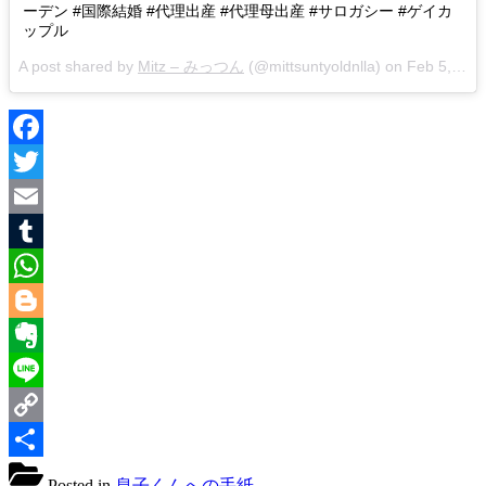
ーデン #国際結婚 #代理出産 #代理母出産 #サロガシー #ゲイカ
ップル
A post shared by
Mitz – みっつん
(@mittsuntyoldnlla) on
Feb 5, 2018 at 2:21pm PST
Facebook
Twitter
Email
Tumblr
WhatsApp
Blogger
Evernote
Line
Copy
Link
共
Posted in
息子くんへの手紙