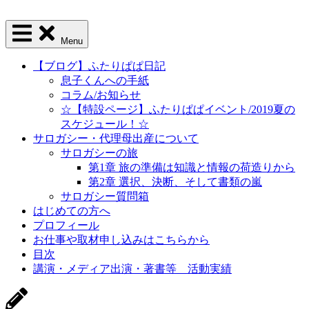
Menu
【ブログ】ふたりぱぱ日記
息子くんへの手紙
コラム/お知らせ
☆【特設ページ】ふたりぱぱイベント/2019夏の
スケジュール！☆
サロガシー・代理母出産について
サロガシーの旅
第1章 旅の準備は知識と情報の荷造りから
第2章 選択、決断、そして書類の嵐
サロガシー質問箱
はじめての方へ
プロフィール
お仕事や取材申し込みはこちらから
目次
講演・メディア出演・著書等 活動実績