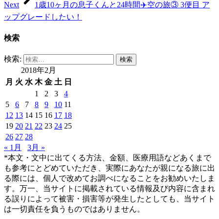
Next
1歳10ヶ月の息子くんと24時間✈️空の旅③ 3便目 ア
ップグレードしたい！
検索
検索:
2018年2月
月
火
水
木
金
土
日
1
2
3
4
5
6
7
8
9
10
11
12
13
14
15
16
17
18
19
20
21
22
23
24
25
26
27
28
« 1月
3月 »
*本文・文中に出てくる方法、金額、医療用語などあくまで
も参考にとどめていただき、実際にあなたが親になる旅に出
る際には、個人で改めてお調べになることをお勧めいたしま
す。万一、当サイトに掲載されている情報及び内容に含まれ
る誤りによって被害・損害等が発生したとしても、当サイト
は一切責任を負うものではありません。