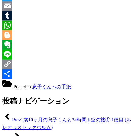
Twitter
Email
Tumblr
WhatsApp
Blogger
Evernote
Line
Copy
Link
共
Posted in
息子くんへの手紙
有
投稿ナビゲーション
Prev
1歳10ヶ月の息子くんと24時間✈️空の旅① 1便目 (ル
レオ→ストックホルム)