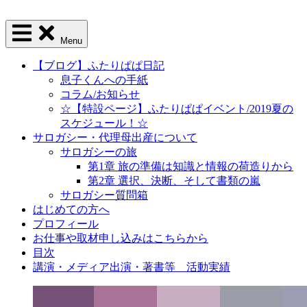
Menu
【ブログ】ふたりぱぱ日記
息子くんへの手紙
コラム/お知らせ
☆【特設ページ】ふたりぱぱイベント/2019夏の
スケジュール！☆
サロガシー・代理母出産について
サロガシーの旅
第1章 旅の準備は知識と情報の荷造りから
第2章 選択、決断、そして書類の嵐
サロガシー質問箱
はじめての方へ
プロフィール
お仕事や取材申し込みはこちらから
目次
講演・メディア出演・著書等 活動実績