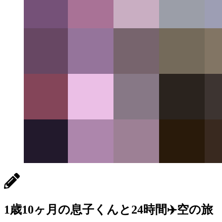
1歳10ヶ月の息子くんと24時間✈️空の旅