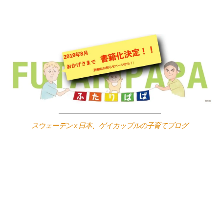
Skip
to
content
スウェーデン x 日本、ゲイカップルの子育てブログ