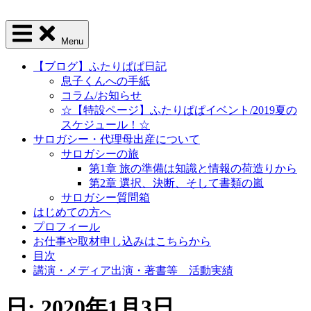
Menu
【ブログ】ふたりぱぱ日記
息子くんへの手紙
コラム/お知らせ
☆【特設ページ】ふたりぱぱイベント/2019夏の
スケジュール！☆
サロガシー・代理母出産について
サロガシーの旅
第1章 旅の準備は知識と情報の荷造りから
第2章 選択、決断、そして書類の嵐
サロガシー質問箱
はじめての方へ
プロフィール
お仕事や取材申し込みはこちらから
目次
講演・メディア出演・著書等 活動実績
日: 2020年1月3日