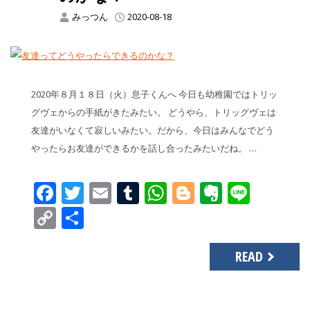
みっつん
2020-08-18
2020年８月１８日（火）息子くんへ 今日も幼稚園ではトリッ
グヴェからの手紙がきたみたい。 どうやら、トリッグヴェは
友達がいなくて寂しいみたい。だから、今日はみんなでどう
やったらお友達ができるかを話し合ったみたいだね。 …
Facebook
Twitter
Email
Tumblr
WhatsApp
Blogger
Evernot
Line
Copy
共
Link
有
READ