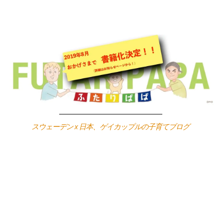
Skip
to
content
スウェーデン x 日本、ゲイカップルの子育てブログ