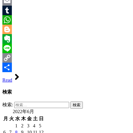
Twitter
Email
Tumblr
WhatsApp
Blogger
Evernote
Line
Copy
Link
共
Read
有
検索
検索:
2022年6月
月
火
水
木
金
土
日
1
2
3
4
5
6
7
8
9
10
11
12