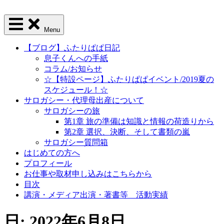
Menu
【ブログ】ふたりぱぱ日記
息子くんへの手紙
コラム/お知らせ
☆【特設ページ】ふたりぱぱイベント/2019夏の
スケジュール！☆
サロガシー・代理母出産について
サロガシーの旅
第1章 旅の準備は知識と情報の荷造りから
第2章 選択、決断、そして書類の嵐
サロガシー質問箱
はじめての方へ
プロフィール
お仕事や取材申し込みはこちらから
目次
講演・メディア出演・著書等 活動実績
日: 2022年6月8日