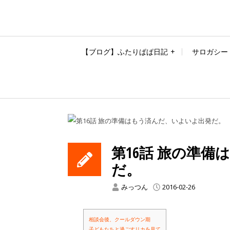
【ブログ】ふたりぱぱ日記
サロガシー
第16話 旅の準
だ。
みっつん
2016-02-26
相談会後、クールダウン期
子どもたちと過ごすリカを見て