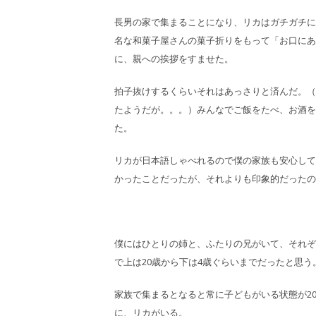
長男の家で集まることになり、リカはガチガチに
名な和菓子屋さんの菓子折りをもって「お口にあ
に、親への挨拶をすませた。
拍子抜けするくらいそれはあっさりと済んだ。（
たようだが。。。）みんなでご飯をたべ、お酒を
た。
リカが日本語しゃべれるので僕の家族も安心して
かったことだったが、それよりも印象的だったの
僕にはひとりの姉と、ふたりの兄がいて、それぞ
で上は20歳から下は4歳ぐらいまでだったと思う
家族で集まるとなると常に子どもがいる状態が2
に、リカがいる。