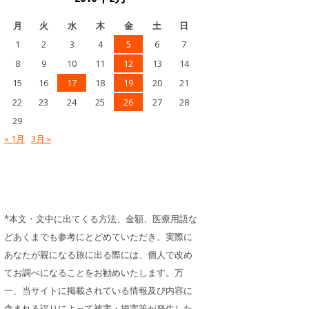
月
火
水
木
金
土
日
1
2
3
4
5
6
7
8
9
10
11
12
13
14
15
16
17
18
19
20
21
22
23
24
25
26
27
28
29
« 1月
3月 »
*本文・文中に出てくる方法、金額、医療用語な
どあくまでも参考にとどめていただき、実際に
あなたが親になる旅に出る際には、個人で改め
てお調べになることをお勧めいたします。万
一、当サイトに掲載されている情報及び内容に
含まれる誤りによって被害・損害等が発生した