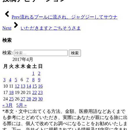
Prev
流れるプールに流され、ジャグジーしてサウナ
Next
いただきますとごちそうさま
検索
検索:
2017年4月
月
火
水
木
金
土
日
1
2
3
4
5
6
7
8
9
10
11
12
13
14
15
16
17
18
19
20
21
22
23
24
25
26
27
28
29
30
« 3月
5月 »
*本文・文中に出てくる方法、金額、医療用語などあくまで
も参考にとどめていただき、実際にあなたが親になる旅に出
る際には、個人で改めてお調べになることをお勧めいたしま
す。万一、当サイトに掲載されている情報及び内容に含まれ