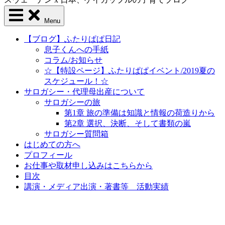
Menu
【ブログ】ふたりぱぱ日記
息子くんへの手紙
コラム/お知らせ
☆【特設ページ】ふたりぱぱイベント/2019夏の
スケジュール！☆
サロガシー・代理母出産について
サロガシーの旅
第1章 旅の準備は知識と情報の荷造りから
第2章 選択、決断、そして書類の嵐
サロガシー質問箱
はじめての方へ
プロフィール
お仕事や取材申し込みはこちらから
目次
講演・メディア出演・著書等 活動実績