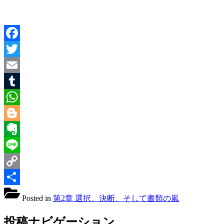
Facebook
Twitter
Email
Tumblr
WhatsApp
Blogger
Evernote
Line
Copy
Link
共
Posted in
第2章 選択、決断、そして書類の嵐
有
投稿ナビゲーション