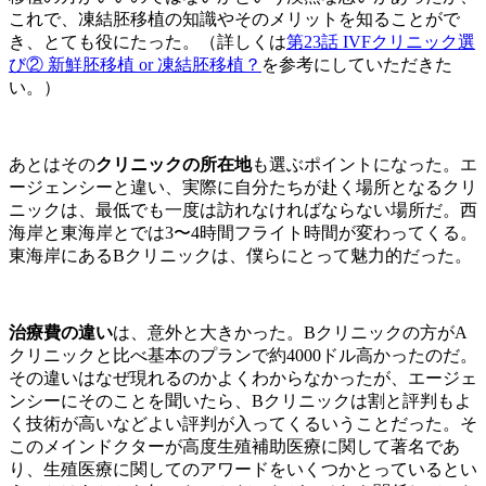
これで、凍結胚移植の知識やそのメリットを知ることがで
き、とても役にたった。（詳しくは
第23話 IVFクリニック選
び② 新鮮胚移植 or 凍結胚移植？
を参考にしていただきた
い。）
あとはその
クリニックの所在地
も選ぶポイントになった。エ
ージェンシーと違い、実際に自分たちが赴く場所となるクリ
ニックは、最低でも一度は訪れなければならない場所だ。西
海岸と東海岸とでは3〜4時間フライト時間が変わってくる。
東海岸にあるBクリニックは、僕らにとって魅力的だった。
治療費の違い
は、意外と大きかった。Bクリニックの方がA
クリニックと比べ基本のプランで約4000ドル高かったのだ。
その違いはなぜ現れるのかよくわからなかったが、エージェ
ンシーにそのことを聞いたら、Bクリニックは割と評判もよ
く技術が高いなどよい評判が入ってくるいうことだった。そ
このメインドクターが高度生殖補助医療に関して著名であ
り、生殖医療に関してのアワードをいくつかとっているとい