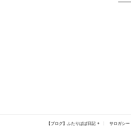
【ブログ】ふたりぱぱ日記
サロガシー