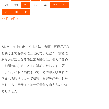
22
23
24
25
26
27
28
29
30
31
« 4月
6月 »
*本文・文中に出てくる方法、金額、医療用語な
どあくまでも参考にとどめていただき、実際に
あなたが親になる旅に出る際には、個人で改め
てお調べになることをお勧めいたします。万
一、当サイトに掲載されている情報及び内容に
含まれる誤りによって被害・損害等が発生した
としても、当サイトは一切責任を負うものでは
ありません。