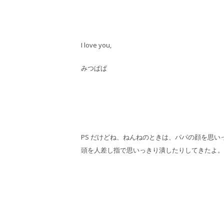
I love you,
みつぱぱ
PS だけどね、ねんねのときは、パパの顔を思
頭を人差し指で思いっきり潰したりしてきたよ。