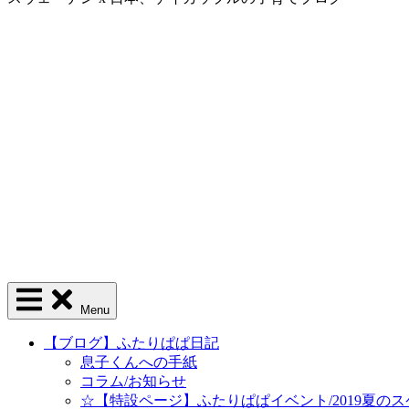
Menu
【ブログ】ふたりぱぱ日記
息子くんへの手紙
コラム/お知らせ
☆【特設ページ】ふたりぱぱイベント/2019夏の