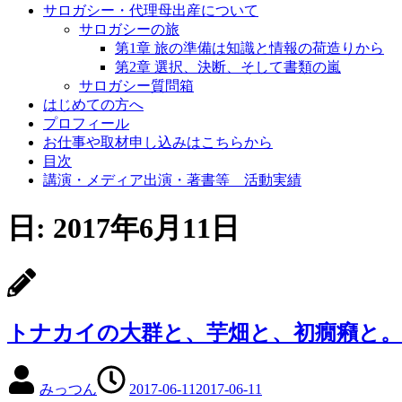
サロガシー・代理母出産について
サロガシーの旅
第1章 旅の準備は知識と情報の荷造りから
第2章 選択、決断、そして書類の嵐
サロガシー質問箱
はじめての方へ
プロフィール
お仕事や取材申し込みはこちらから
目次
講演・メディア出演・著書等 活動実績
日: 2017年6月11日
トナカイの大群と、芋畑と、初癇癪と。
みっつん
2017-06-11
2017-06-11