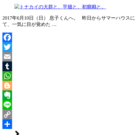
2017年6月10日（日） 息子くんへ。 昨日からサマーハ
て、一気に目が覚めた …
Facebook
Twitter
Email
Tumblr
WhatsApp
Blogger
Evernote
Line
Copy
Link
共