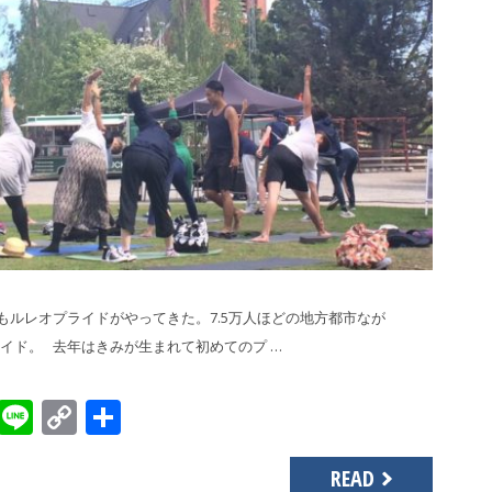
今年もルレオプライドがやってきた。7.5万人ほどの地方都市なが
イド。 去年はきみが生まれて初めてのプ …
sApp
gger
Evernote
Line
Copy
共
Link
有
READ