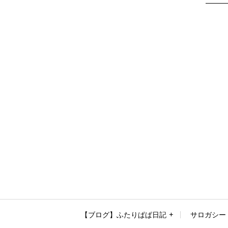
【ブログ】ふたりぱぱ日記
サロガシー