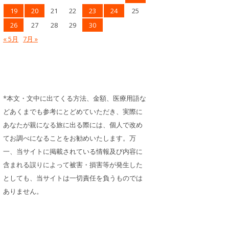
19
20
21
22
23
24
25
26
27
28
29
30
« 5月
7月 »
*本文・文中に出てくる方法、金額、医療用語な
どあくまでも参考にとどめていただき、実際に
あなたが親になる旅に出る際には、個人で改め
てお調べになることをお勧めいたします。万
一、当サイトに掲載されている情報及び内容に
含まれる誤りによって被害・損害等が発生した
としても、当サイトは一切責任を負うものでは
ありません。