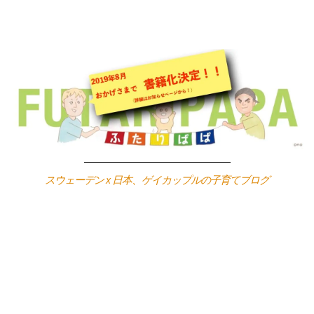
Skip
to
content
スウェーデン x 日本、ゲイカップルの子育てブログ