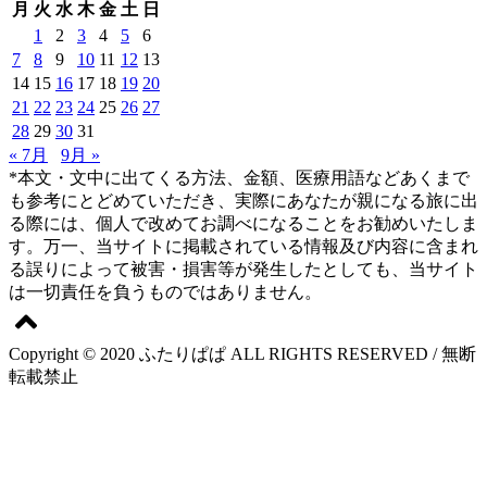
月
火
水
木
金
土
日
1
2
3
4
5
6
7
8
9
10
11
12
13
14
15
16
17
18
19
20
21
22
23
24
25
26
27
28
29
30
31
« 7月
9月 »
*本文・文中に出てくる方法、金額、医療用語などあくまで
も参考にとどめていただき、実際にあなたが親になる旅に出
る際には、個人で改めてお調べになることをお勧めいたしま
す。万一、当サイトに掲載されている情報及び内容に含まれ
る誤りによって被害・損害等が発生したとしても、当サイト
は一切責任を負うものではありません。
Copyright © 2020 ふたりぱぱ ALL RIGHTS RESERVED / 無断
転載禁止