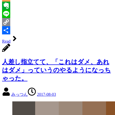
Blogger
Evernote
Line
Copy
Link
共
Read
有
人差し指立てて、「これはダメ、あれ
はダメ」っていうのやるようになっち
ゃった。
みっつん
2017-08-03