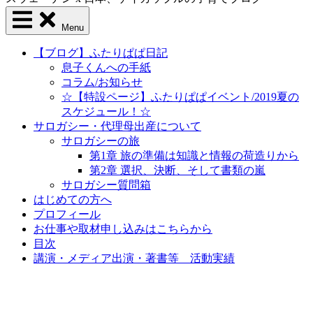
Menu
【ブログ】ふたりぱぱ日記
息子くんへの手紙
コラム/お知らせ
☆【特設ページ】ふたりぱぱイベント/2019夏の
スケジュール！☆
サロガシー・代理母出産について
サロガシーの旅
第1章 旅の準備は知識と情報の荷造りから
第2章 選択、決断、そして書類の嵐
サロガシー質問箱
はじめての方へ
プロフィール
お仕事や取材申し込みはこちらから
目次
講演・メディア出演・著書等 活動実績