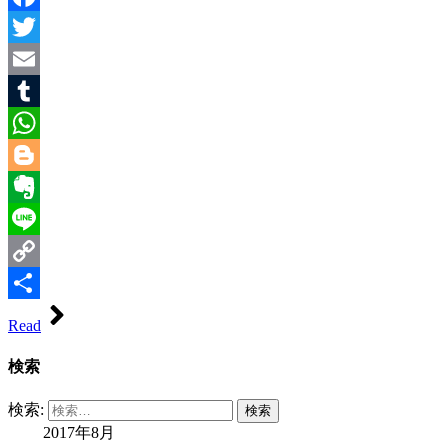
Facebook
Twitter
Email
Tumblr
WhatsApp
Blogger
Evernote
Line
Copy
Link
共
Read
有
検索
検索:
2017年8月